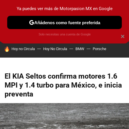
Ya puedes ver más de Motorpasion MX en Google
PRUEBAS
INDUSTRIA
HOY NO CIRCULA
LANZAMIEN
Añádenos como fuente preferida
Solo necesitas una cuenta de Google
×
HOY SE HABLA DE
Hoy no Circula
Hoy No Circula
BMW
Porsche
El KIA Seltos confirma motores 1.6
MPI y 1.4 turbo para México, e inicia
preventa