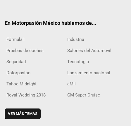
ter
ebo
ube
agra
boar
ok
ok
m
d
En Motorpasión México hablamos de...
Fórmula1
Industria
Pruebas de coches
Salones del Automóvil
Seguridad
Tecnología
Dolorpasion
Lanzamiento nacional
Tahoe Midnight
eMii
Royal Wedding 2018
GM Super Cruise
VER MÁS TEMAS