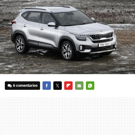
6 comentarios
FACEBOOK
TWITTER
FLIPBOARD
E-
WHATSAPP
MAIL