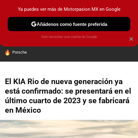
Ya puedes ver más de Motorpasion MX en Google
PRUEBAS
INDUSTRIA
HOY NO CIRCULA
LANZAMIEN
Añádenos como fuente preferida
Solo necesitas una cuenta de Google
×
HOY SE HABLA DE
Porsche
El KIA Rio de nueva generación ya
está confirmado: se presentará en el
último cuarto de 2023 y se fabricará
en México