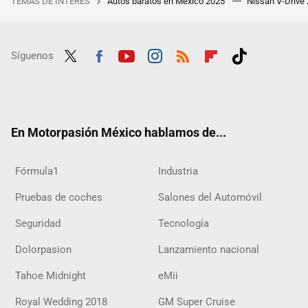
TEMAS DE INTERÉS
Autos baratos en México 2025
Nissan V-Drive
Síguenos
Twit
Fac
Yout
Inst
RSS
Flip
Tikt
ter
ebo
ube
agra
boar
ok
ok
m
d
En Motorpasión México hablamos de...
Fórmula1
Industria
Pruebas de coches
Salones del Automóvil
Seguridad
Tecnología
Dolorpasion
Lanzamiento nacional
Tahoe Midnight
eMii
Royal Wedding 2018
GM Super Cruise