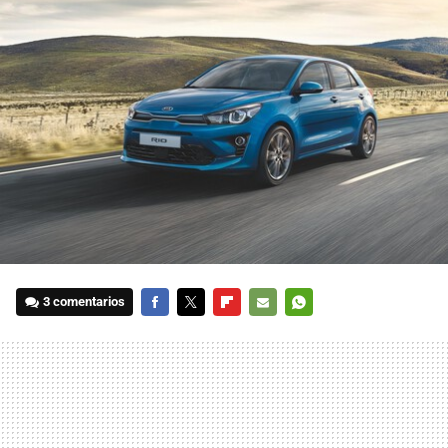
3 comentarios
FACEBOOK
TWITTER
FLIPBOARD
E-
WHATSAPP
MAIL