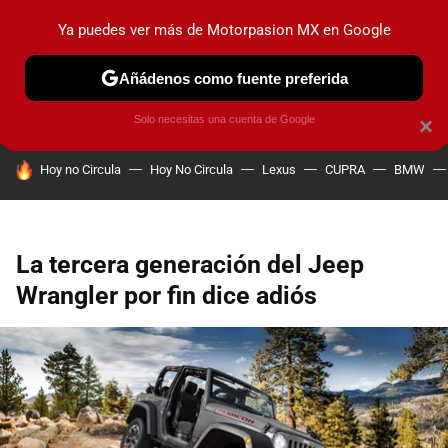
Ya puedes ver más de Motorpasion MX en Google
PRUEBAS
INDUSTRIA
HOY NO CIRCULA
LANZAMIEN
Añádenos como fuente preferida
Solo necesitas una cuenta de Google
×
HOY SE HABLA DE
Hoy no Circula
Hoy No Circula
Lexus
CUPRA
BMW
La tercera generación del Jeep
Wrangler por fin dice adiós