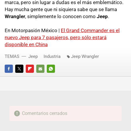
marca, pero sin lugar a dudas es el más emblemático.
Hay mucha gente que ni siquiera sabe que se llama
Wrangler
, simplemente lo conocen como
Jeep
.
En Motorpasión México |
El Grand Commander es el
nuevo Jeep para 7 pasajeros, pero sólo estará
disponible en China
TEMAS
Jeep
Industria
Jeep Wrangler
FACEBOOK
TWITTER
FLIPBOARD
E-
WHATSAPP
MAIL
Comentarios cerrados