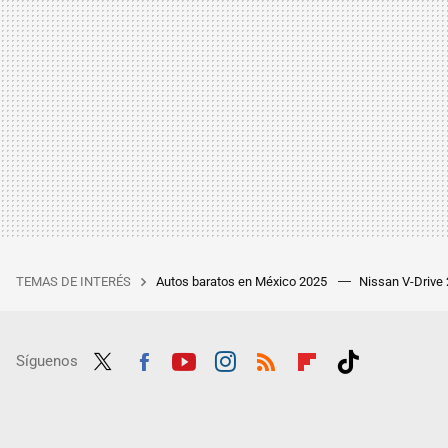
TEMAS DE INTERÉS
Autos baratos en México 2025
Nissan V-Drive
Síguenos
Twit
Fac
Yout
Inst
RSS
Flip
Tikt
ter
ebo
ube
agra
boar
ok