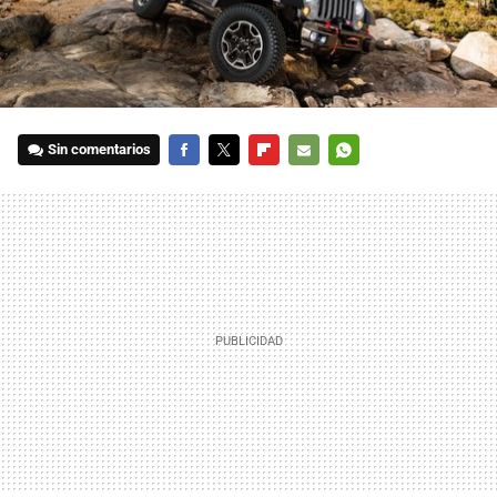
Sin comentarios
FACEBOOK
TWITTER
FLIPBOARD
E-
WHATSAPP
MAIL