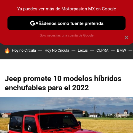
Ya puedes ver más de Motorpasion MX en Google
PRUEBAS
INDUSTRIA
HOY NO CIRCULA
LANZAMIEN
Añádenos como fuente preferida
Solo necesitas una cuenta de Google
×
HOY SE HABLA DE
Hoy no Circula
Hoy No Circula
Lexus
CUPRA
BMW
Jeep promete 10 modelos híbridos
enchufables para el 2022