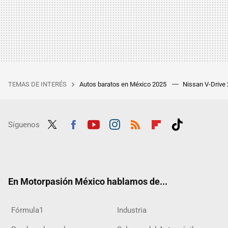
TEMAS DE INTERÉS
Autos baratos en México 2025
Nissan V-Drive
Síguenos
Twit
Fac
Yout
Inst
RSS
Flip
Tikt
ter
ebo
ube
agra
boar
ok
ok
m
d
En Motorpasión México hablamos de...
Fórmula1
Industria