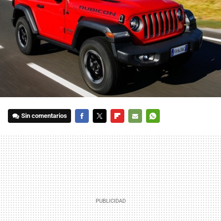
Sin comentarios
FACEBOOK
TWITTER
FLIPBOARD
E-
WHATSAPP
MAIL