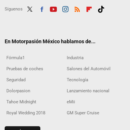
Síguenos
Twit
Fac
Yout
Inst
RSS
Flip
Tikt
ter
ebo
ube
agra
boar
ok
ok
m
d
En Motorpasión México hablamos de...
Fórmula1
Industria
Pruebas de coches
Salones del Automóvil
Seguridad
Tecnología
Dolorpasion
Lanzamiento nacional
Tahoe Midnight
eMii
Royal Wedding 2018
GM Super Cruise