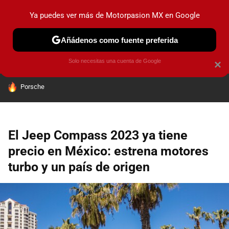
Ya puedes ver más de Motorpasion MX en Google
PRUEBAS
INDUSTRIA
HOY NO CIRCULA
LANZAMIEN
Añádenos como fuente preferida
Solo necesitas una cuenta de Google
×
HOY SE HABLA DE
Porsche
El Jeep Compass 2023 ya tiene
precio en México: estrena motores
turbo y un país de origen