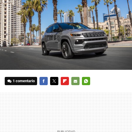
1 comentario
FACEBOOK
TWITTER
FLIPBOARD
E-
WHATSAPP
MAIL