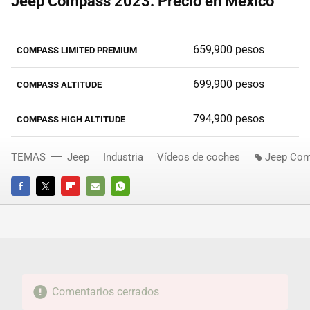
Jeep Compass 2023: Precio en México
659,900 pesos
COMPASS LIMITED PREMIUM
699,900 pesos
COMPASS ALTITUDE
794,900 pesos
COMPASS HIGH ALTITUDE
TEMAS
Jeep
Industria
Vídeos de coches
Jeep Co
FACEBOOK
TWITTER
FLIPBOARD
E-
WHATSAPP
MAIL
Comentarios cerrados