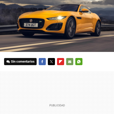
Sin comentarios
FACEBOOK
TWITTER
FLIPBOARD
E-
WHATSAPP
MAIL