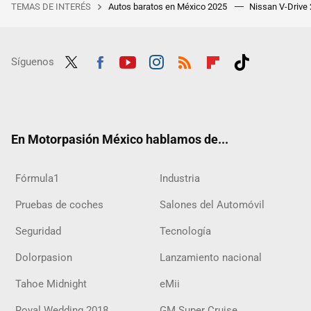
TEMAS DE INTERÉS
Autos baratos en México 2025
Nissan V-Drive
Síguenos
Twit
Fac
Yout
Inst
RSS
Flip
Tikt
ter
ebo
ube
agra
boar
ok
ok
m
d
En Motorpasión México hablamos de...
Fórmula1
Industria
Pruebas de coches
Salones del Automóvil
Seguridad
Tecnología
Dolorpasion
Lanzamiento nacional
Tahoe Midnight
eMii
Royal Wedding 2018
GM Super Cruise