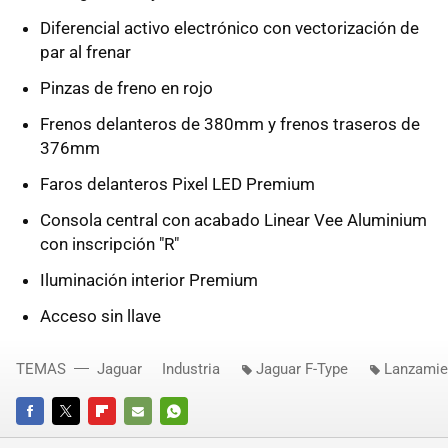
Diferencial activo electrónico con vectorización de
par al frenar
Pinzas de freno en rojo
Frenos delanteros de 380mm y frenos traseros de
376mm
Faros delanteros Pixel LED Premium
Consola central con acabado Linear Vee Aluminium
con inscripción "R"
Iluminación interior Premium
Acceso sin llave
TEMAS
Jaguar
Industria
Jaguar F-Type
Lanzamie
FACEBOOK
TWITTER
FLIPBOARD
E-
WHATSAPP