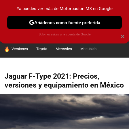
Ya puedes ver más de Motorpasion MX en Google
PRUEBAS
INDUSTRIA
HOY NO CIRCULA
LANZAMIEN
Añádenos como fuente preferida
Solo necesitas una cuenta de Google
×
HOY SE HABLA DE
Versiones
Toyota
Mercedes
Mitsubishi
Jaguar F-Type 2021: Precios,
versiones y equipamiento en México