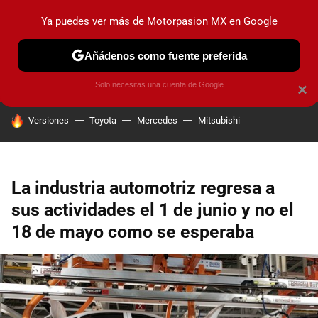
Ya puedes ver más de Motorpasion MX en Google
PRUEBAS
INDUSTRIA
HOY NO CIRCULA
LANZAMIEN
Añádenos como fuente preferida
Solo necesitas una cuenta de Google
×
HOY SE HABLA DE
Versiones
Toyota
Mercedes
Mitsubishi
La industria automotriz regresa a
sus actividades el 1 de junio y no el
18 de mayo como se esperaba