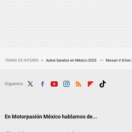
TEMAS DE INTERÉS
Autos baratos en México 2025
Nissan V-Drive
Síguenos
Twit
Fac
Yout
Inst
RSS
Flip
Tikt
ter
ebo
ube
agra
boar
ok
ok
m
d
En Motorpasión México hablamos de...