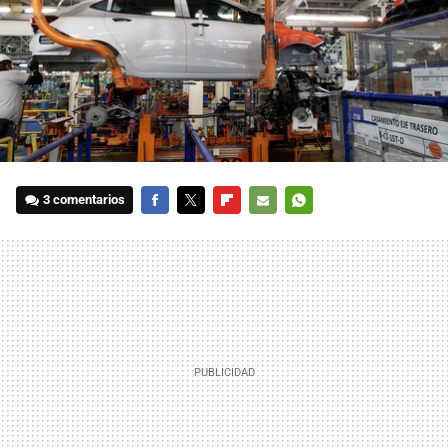
3 comentarios
FACEBOOK
TWITTER
FLIPBOARD
E-
WHATSAPP
MAIL