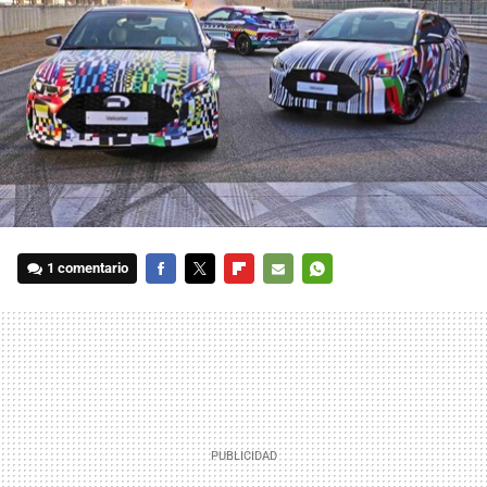
1 comentario
FACEBOOK
TWITTER
FLIPBOARD
E-
WHATSAPP
MAIL