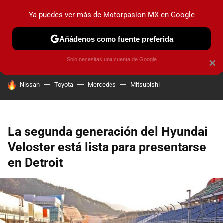
Ya puedes ver más de Motorpasion MX en Google
PRUEBAS
INDUSTRIA
HOY NO CIRCULA
LANZAMIEN
Añádenos como fuente preferida
Solo necesitas una cuenta de Google
×
HOY SE HABLA DE
Nissan
Toyota
Mercedes
Mitsubishi
La segunda generación del Hyundai
Veloster está lista para presentarse
en Detroit