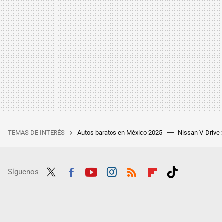
TEMAS DE INTERÉS
Autos baratos en México 2025
Nissan V-Drive
Síguenos
Twit
Fac
Yout
Inst
RSS
Flip
Tikt
ter
ebo
ube
agra
boar
ok
ok
m
d