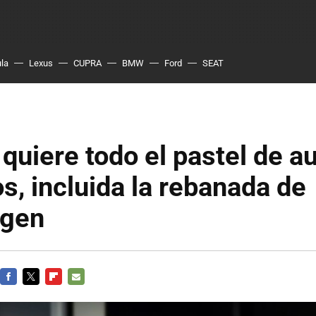
ula
Lexus
CUPRA
BMW
Ford
SEAT
quiere todo el pastel de a
os, incluida la rebanada de
agen
FACEBOOK
TWITTER
FLIPBOARD
E-
MAIL