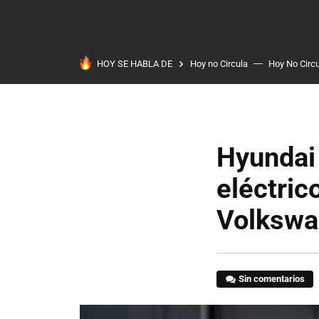
HOY SE HABLA DE
Hoy no Circula
Hoy No Circ
Hyundai 
eléctric
Volksw
Sin comentarios