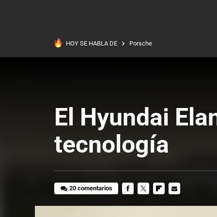
HOY SE HABLA DE
Porsche
El Hyundai Ela
tecnología
20 comentarios
FACEBOOK
TWITTER
FLIPBOARD
E-
MAIL