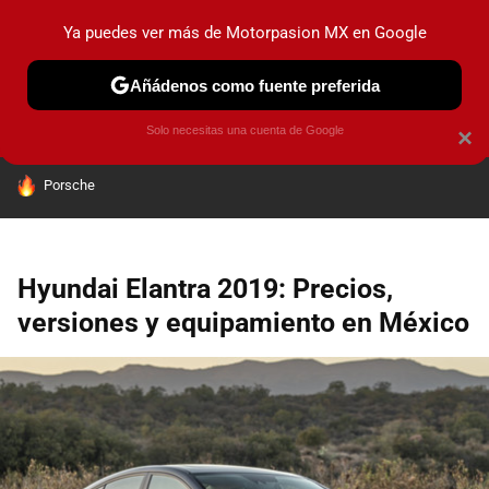
Ya puedes ver más de Motorpasion MX en Google
PRUEBAS
INDUSTRIA
HOY NO CIRCULA
LANZAMIEN
Añádenos como fuente preferida
Solo necesitas una cuenta de Google
×
HOY SE HABLA DE
Porsche
Hyundai Elantra 2019: Precios,
versiones y equipamiento en México