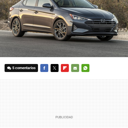
5 comentarios
FACEBOOK
TWITTER
FLIPBOARD
E-
WHATSAPP
MAIL