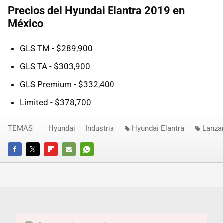
Precios del Hyundai Elantra 2019 en
México
GLS TM - $289,900
GLS TA - $303,900
GLS Premium - $332,400
Limited - $378,700
TEMAS
Hyundai
Industria
Hyundai Elantra
Lanza
FACEBOOK
TWITTER
FLIPBOARD
E-
WHATSAPP
MAIL