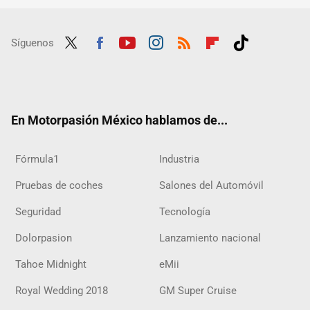
Síguenos
Twit
Fac
Yout
Inst
RSS
Flip
Tikt
ter
ebo
ube
agra
boar
ok
ok
m
d
En Motorpasión México hablamos de...
Fórmula1
Industria
Pruebas de coches
Salones del Automóvil
Seguridad
Tecnología
Dolorpasion
Lanzamiento nacional
Tahoe Midnight
eMii
Royal Wedding 2018
GM Super Cruise