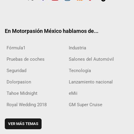
Twit
Fac
Yout
Inst
RSS
Flip
Tikt
ter
ebo
ube
agra
boar
ok
ok
m
d
En Motorpasión México hablamos de...
Fórmula1
Industria
Pruebas de coches
Salones del Automóvil
Seguridad
Tecnología
Dolorpasion
Lanzamiento nacional
Tahoe Midnight
eMii
Royal Wedding 2018
GM Super Cruise
VER MÁS TEMAS