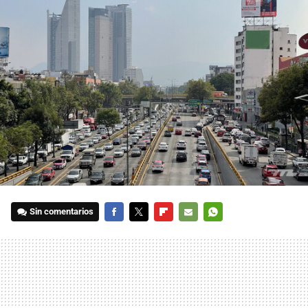
Sin comentarios
FACEBOOK
TWITTER
FLIPBOARD
E-
WHATSAPP
MAIL