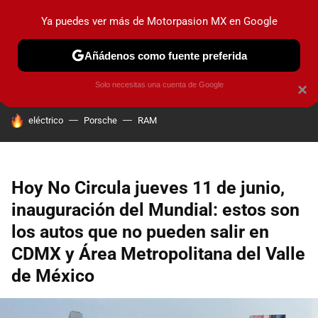
Ya puedes ver más de Motorpasion MX en Google
PRUEBAS
INDUSTRIA
HOY NO CIRCULA
LANZAMIEN
Añádenos como fuente preferida
Solo necesitas una cuenta de Google
×
HOY SE HABLA DE
eléctrico
Porsche
RAM
Hoy No Circula jueves 11 de junio,
inauguración del Mundial: estos son
los autos que no pueden salir en
CDMX y Área Metropolitana del Valle
de México