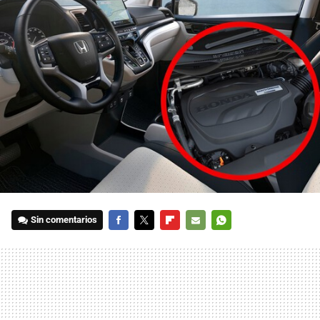
Sin comentarios
FACEBOOK
TWITTER
FLIPBOARD
E-
WHATSAPP
MAIL