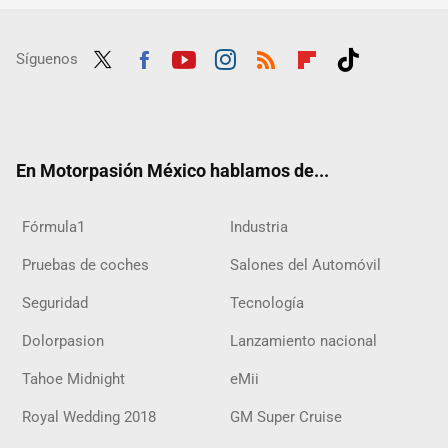
Síguenos
Twit
Fac
Yout
Inst
RSS
Flip
Tikt
ter
ebo
ube
agra
boar
ok
ok
m
d
En Motorpasión México hablamos de...
Fórmula1
Industria
Pruebas de coches
Salones del Automóvil
Seguridad
Tecnología
Dolorpasion
Lanzamiento nacional
Tahoe Midnight
eMii
Royal Wedding 2018
GM Super Cruise