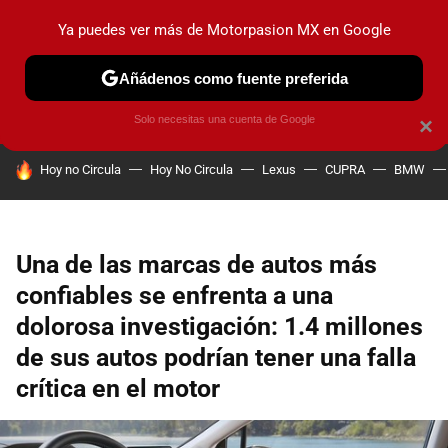
Ya puedes ver más de Motorpasion MX en Google
PRUEBAS
INDUSTRIA
HOY NO CIRCULA
LANZAMIEN
Añádenos como fuente preferida
Solo necesitas una cuenta de Google
×
HOY SE HABLA DE
Hoy no Circula
Hoy No Circula
Lexus
CUPRA
BMW
Una de las marcas de autos más
confiables se enfrenta a una
dolorosa investigación: 1.4 millones
de sus autos podrían tener una falla
crítica en el motor