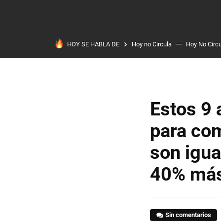
HOY SE HABLA DE
Hoy no Circula
Hoy No Circ
Estos 9
para co
son igua
40% más
Sin comentarios