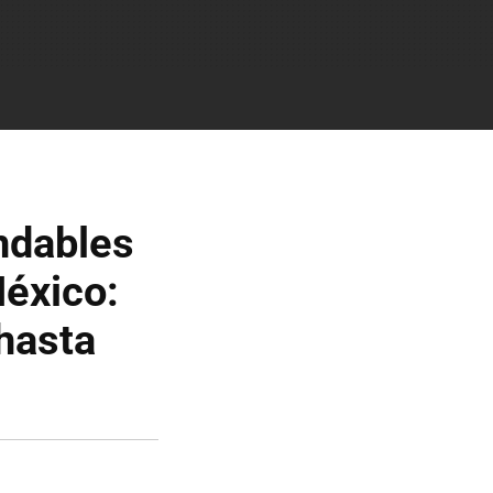
ndables
éxico:
hasta