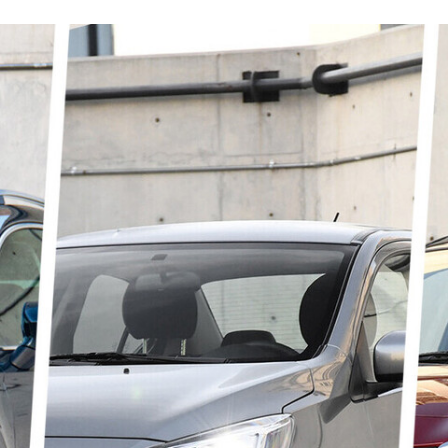
FACEBOOK
TWITTER
FLIPBOARD
E-
MAIL