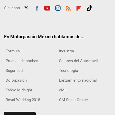
Síguenos
Twit
Fac
Yout
Inst
RSS
Flip
Tikt
ter
ebo
ube
agra
boar
ok
ok
m
d
En Motorpasión México hablamos de...
Fórmula1
Industria
Pruebas de coches
Salones del Automóvil
Seguridad
Tecnología
Dolorpasion
Lanzamiento nacional
Tahoe Midnight
eMii
Royal Wedding 2018
GM Super Cruise