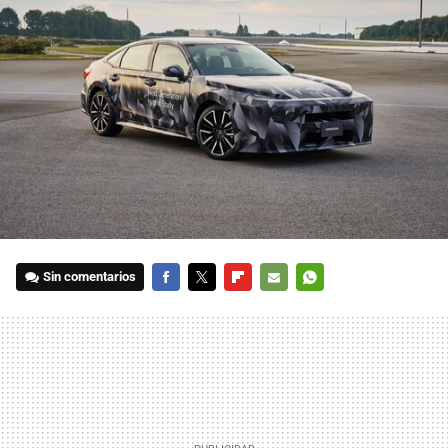
Sin comentarios
FACEBOOK
TWITTER
FLIPBOARD
E-
WHATSAPP
MAIL