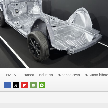
TEMAS
Honda
Industria
honda civic
Autos híbri
FACEBOOK
TWITTER
FLIPBOARD
E-
WHATSAPP
MAIL