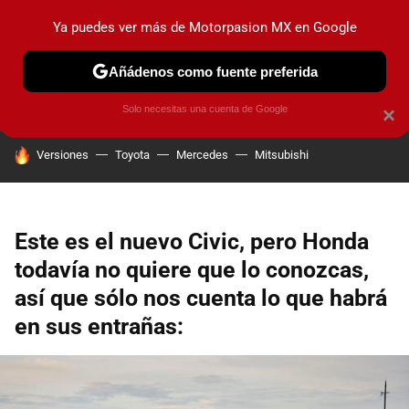
Ya puedes ver más de Motorpasion MX en Google
PRUEBAS
INDUSTRIA
HOY NO CIRCULA
LANZAMIEN
Añádenos como fuente preferida
Solo necesitas una cuenta de Google
×
HOY SE HABLA DE
Versiones
Toyota
Mercedes
Mitsubishi
Este es el nuevo Civic, pero Honda
todavía no quiere que lo conozcas,
así que sólo nos cuenta lo que habrá
en sus entrañas: