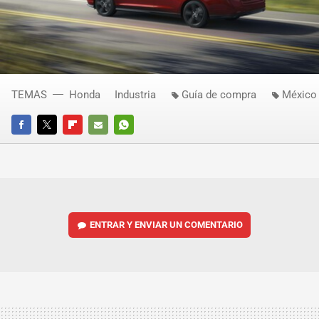
TEMAS
Honda
Industria
Guía de compra
México
FACEBOOK
TWITTER
FLIPBOARD
E-
WHATSAPP
MAIL
ENTRAR Y ENVIAR UN COMENTARIO