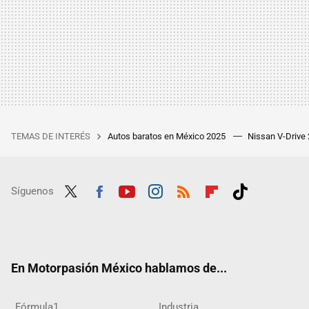
TEMAS DE INTERÉS
Autos baratos en México 2025
Nissan V-Drive
Síguenos
Twit
Fac
Yout
Inst
RSS
Flip
Tikt
ter
ebo
ube
agra
boar
ok
ok
m
d
En Motorpasión México hablamos de...
Fórmula1
Industria