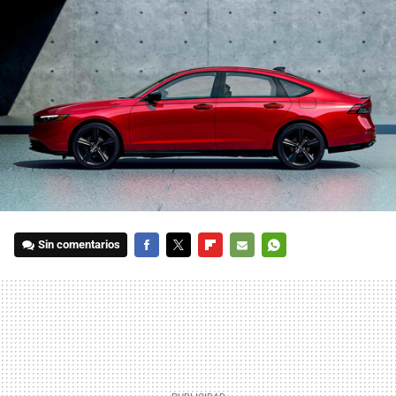
Sin comentarios
FACEBOOK
TWITTER
FLIPBOARD
E-
WHATSAPP
MAIL