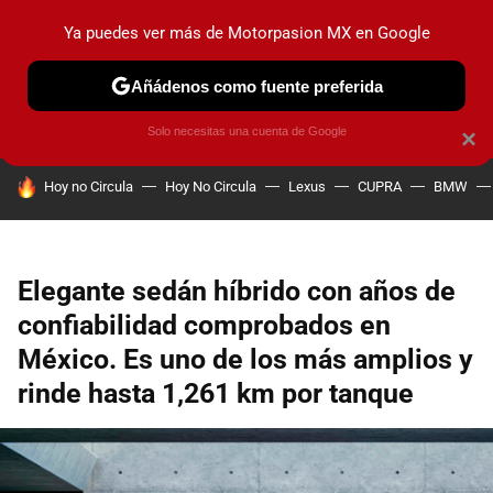
Ya puedes ver más de Motorpasion MX en Google
PRUEBAS
INDUSTRIA
HOY NO CIRCULA
LANZAMIEN
Añádenos como fuente preferida
Solo necesitas una cuenta de Google
×
HOY SE HABLA DE
Hoy no Circula
Hoy No Circula
Lexus
CUPRA
BMW
Elegante sedán híbrido con años de
confiabilidad comprobados en
México. Es uno de los más amplios y
rinde hasta 1,261 km por tanque