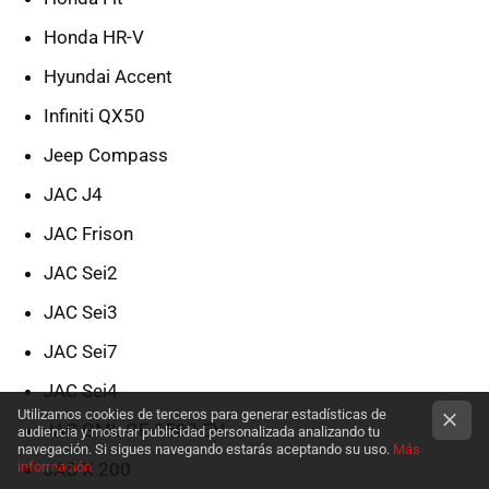
Honda HR-V
Hyundai Accent
Infiniti QX50
Jeep Compass
JAC J4
JAC Frison
JAC Sei2
JAC Sei3
JAC Sei7
JAC Sei4
Utilizamos cookies de terceros para generar estadísticas de
JAC GML GF-1500 EV
audiencia y mostrar publicidad personalizada analizando tu
navegación. Si sigues navegando estarás aceptando su uso.
Más
JAC X 200
información