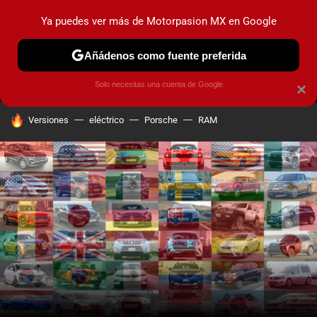
Ya puedes ver más de Motorpasion MX en Google
MENÚ
NUEVO
Añádenos como fuente preferida
PRUEBAS
INDUSTRIA
HOY NO CIRCULA
LANZAMIEN
Solo necesitas una cuenta de Google
×
HOY SE HABLA DE
Versiones
eléctrico
Porsche
RAM