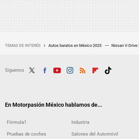
TEMAS DE INTERÉS
Autos baratos en México 2025
Nissan V-Drive
Síguenos
Twit
Fac
Yout
Inst
RSS
Flip
Tikt
ter
ebo
ube
agra
boar
ok
ok
m
d
En Motorpasión México hablamos de...
Fórmula1
Industria
Pruebas de coches
Salones del Automóvil