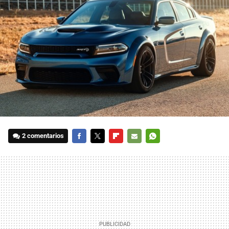
2 comentarios
FACEBOOK
TWITTER
FLIPBOARD
E-
WHATSAPP
MAIL