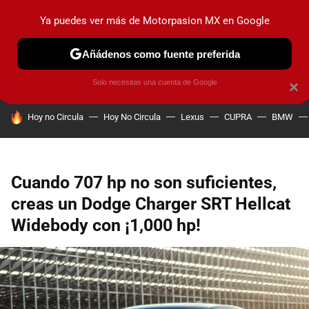
Ya puedes ver más de Motorpasion MX en Google
PRUEBAS
INDUSTRIA
HOY NO CIRCULA
LANZAMIEN
Añádenos como fuente preferida
Solo necesitas una cuenta de Google
×
HOY SE HABLA DE
Hoy no Circula
Hoy No Circula
Lexus
CUPRA
BMW
Cuando 707 hp no son suficientes,
creas un Dodge Charger SRT Hellcat
Widebody con ¡1,000 hp!