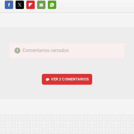
FACEBOOK
TWITTER
FLIPBOARD
E-
WHATSAPP
MAIL
Comentarios cerrados
VER
2 COMENTARIOS