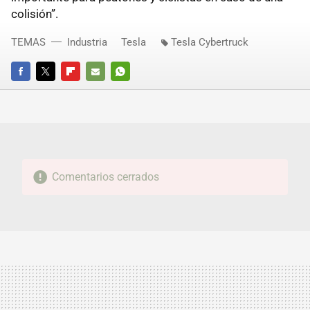
colisión”.
TEMAS
Industria
Tesla
Tesla Cybertruck
FACEBOOK
TWITTER
FLIPBOARD
E-
WHATSAPP
MAIL
Comentarios cerrados