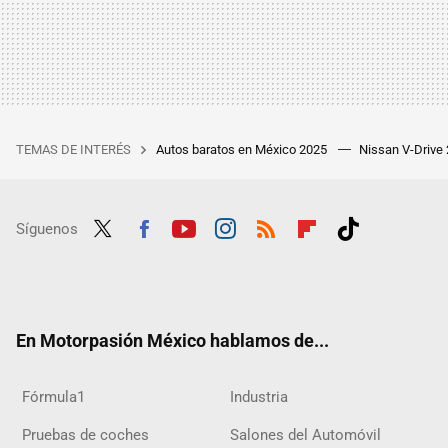
TEMAS DE INTERÉS
Autos baratos en México 2025
Nissan V-Drive
Síguenos
Twit
Fac
Yout
Inst
RSS
Flip
Tikt
ter
ebo
ube
agra
boar
ok
ok
m
d
En Motorpasión México hablamos de...
Fórmula1
Industria
Pruebas de coches
Salones del Automóvil