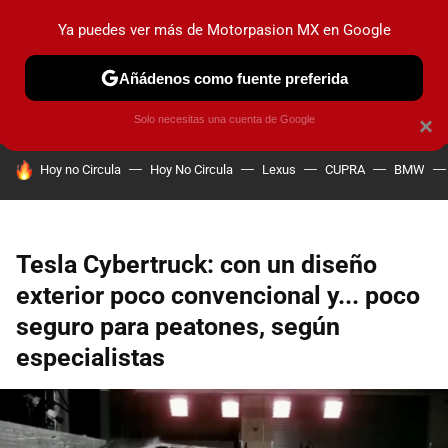
Ya puedes ver más de Motorpasion MX en Google
PRUEBAS
INDUSTRIA
HOY NO CIRCULA
LANZAMIEN
Añádenos como fuente preferida
Solo necesitas una cuenta de Google
×
HOY SE HABLA DE
Hoy no Circula
Hoy No Circula
Lexus
CUPRA
BMW
Tesla Cybertruck: con un diseño
exterior poco convencional y... poco
seguro para peatones, según
especialistas