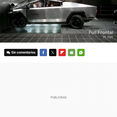
Sin comentarios
FACEBOOK
TWITTER
FLIPBOARD
E-
WHATSAPP
MAIL