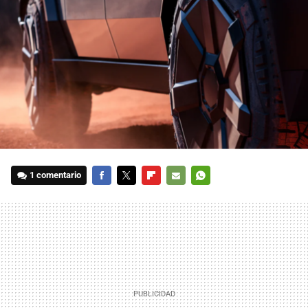
1 comentario
FACEBOOK
TWITTER
FLIPBOARD
E-
WHATSAPP
MAIL