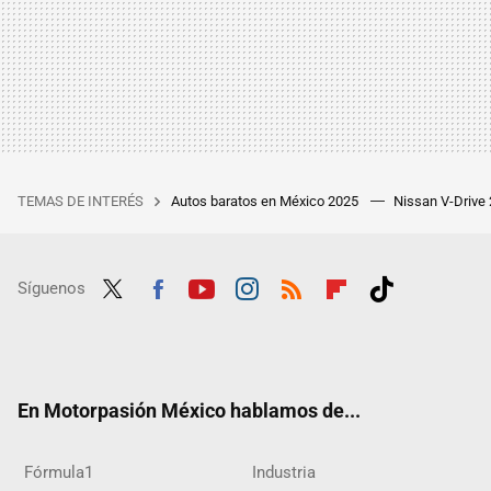
TEMAS DE INTERÉS
Autos baratos en México 2025
Nissan V-Drive
Síguenos
Twit
Fac
Yout
Inst
RSS
Flip
Tikt
ter
ebo
ube
agra
boar
ok
ok
m
d
En Motorpasión México hablamos de...
Fórmula1
Industria