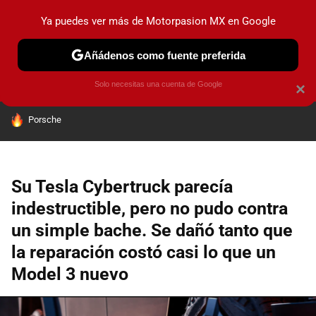
Ya puedes ver más de Motorpasion MX en Google
PRUEBAS
INDUSTRIA
HOY NO CIRCULA
LANZAMIEN
Añádenos como fuente preferida
Solo necesitas una cuenta de Google
×
HOY SE HABLA DE
Porsche
Su Tesla Cybertruck parecía
indestructible, pero no pudo contra
un simple bache. Se dañó tanto que
la reparación costó casi lo que un
Model 3 nuevo