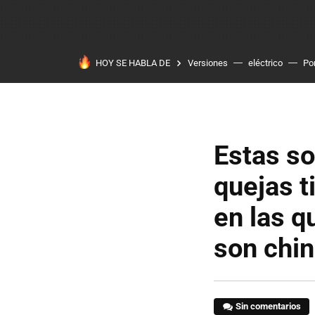
HOY SE HABLA DE
Versiones
eléctrico
Po
Estas s
quejas t
en las 
son chi
Sin comentarios