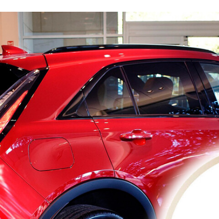
FACEBOOK
TWITTER
FLIPBOARD
E-
MAIL