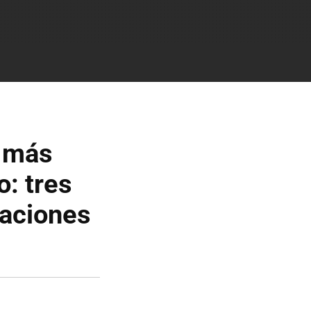
e más
: tres
maciones