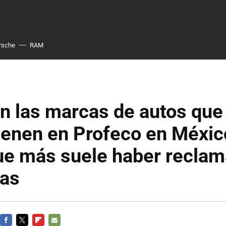
rsche
RAM
on las marcas de autos qu
ienen en Profeco en México
que más suele haber recla
nas