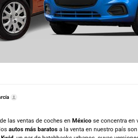
rcía
de las ventas de coches en
México
se concentra en 
dos
autos más baratos
a la venta en nuestro país son
 Kwid
, un par de hatchbacks urbanos, cuyas version