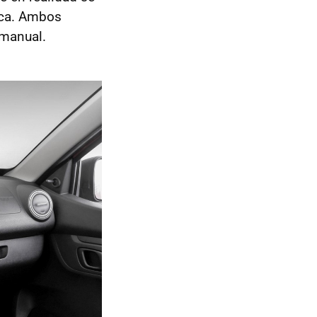
tica. Ambos
 manual.