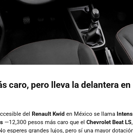
s caro, pero lleva la delantera en
ccesible del
Renault Kwid
en México se llama
Intens
os
—12,300 pesos más caro que el
Chevrolet Beat LS
 No esperes grandes lujos, pero sí una mayor dotació