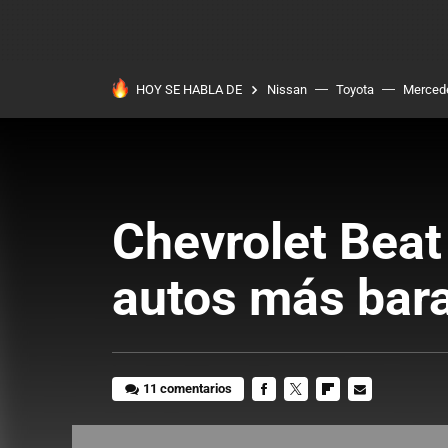
HOY SE HABLA DE
Nissan
Toyota
Merced
Chevrolet Beat
autos más bar
11 comentarios
FACEBOOK
TWITTER
FLIPBOARD
E-
MAIL