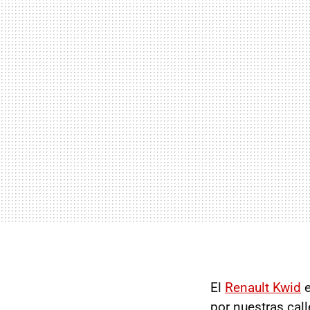
El
Renault Kwid
e
por nuestras call