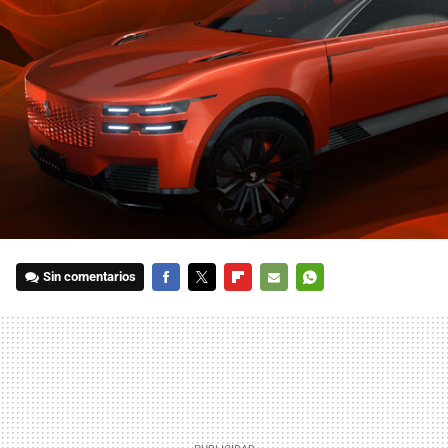
Sin comentarios
FACEBOOK
TWITTER
FLIPBOARD
E-
WHATSAPP
MAIL