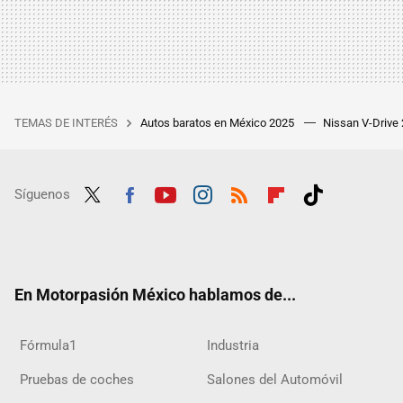
TEMAS DE INTERÉS
Autos baratos en México 2025
Nissan V-Drive
Síguenos
Twit
Fac
Yout
Inst
RSS
Flip
Tikt
ter
ebo
ube
agra
boar
ok
ok
m
d
En Motorpasión México hablamos de...
Fórmula1
Industria
Pruebas de coches
Salones del Automóvil