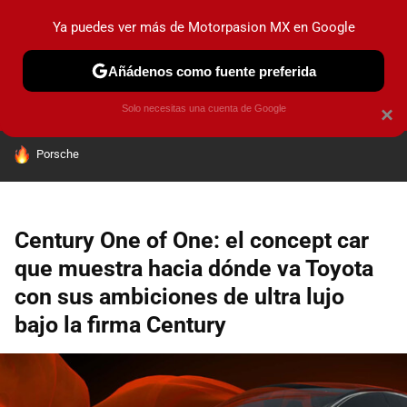
Ya puedes ver más de Motorpasion MX en Google
PRUEBAS
INDUSTRIA
HOY NO CIRCULA
LANZAMIEN
Añádenos como fuente preferida
Solo necesitas una cuenta de Google
×
HOY SE HABLA DE
Porsche
Century One of One: el concept car
que muestra hacia dónde va Toyota
con sus ambiciones de ultra lujo
bajo la firma Century