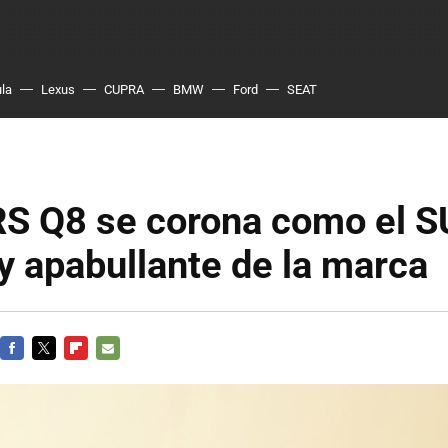
ula
Lexus
CUPRA
BMW
Ford
SEAT
 RS Q8 se corona como el 
y apabullante de la marca
FACEBOOK
TWITTER
FLIPBOARD
E-
MAIL