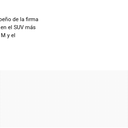
mpeño de la firma
e en el SUV más
 M y el