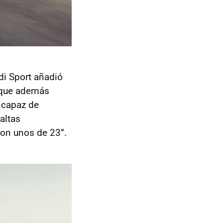
di Sport añadió
 —que además
 capaz de
altas
con unos de 23”.