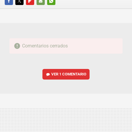
FACEBOOK
TWITTER
FLIPBOARD
E-
WHATSAPP
MAIL
Comentarios cerrados
VER
1 COMENTARIO