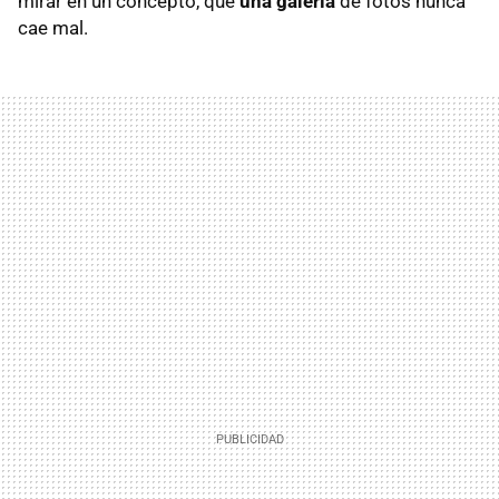
mirar en un concepto, que
una galería
de fotos nunca
cae mal.