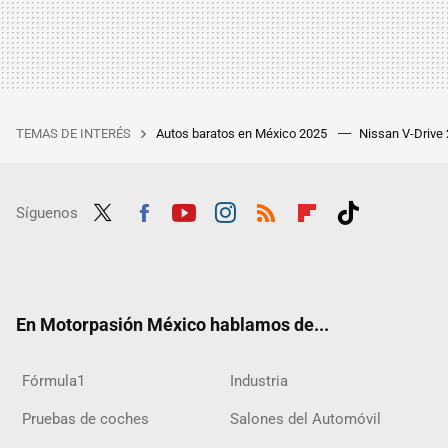
TEMAS DE INTERÉS
Autos baratos en México 2025
Nissan V-Drive
Síguenos
Twit
Fac
Yout
Inst
RSS
Flip
Tikt
ter
ebo
ube
agra
boar
ok
ok
m
d
En Motorpasión México hablamos de...
Fórmula1
Industria
Pruebas de coches
Salones del Automóvil