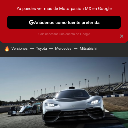
Ya puedes ver más de Motorpasion MX en Google
PRUEBAS
INDUSTRIA
HOY NO CIRCULA
LANZAMIEN
Añádenos como fuente preferida
Solo necesitas una cuenta de Google
×
HOY SE HABLA DE
Versiones
Toyota
Mercedes
Mitsubishi