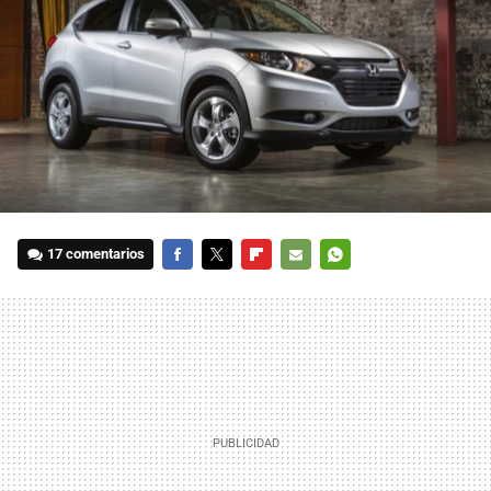
17 comentarios
FACEBOOK
TWITTER
FLIPBOARD
E-
WHATSAPP
MAIL