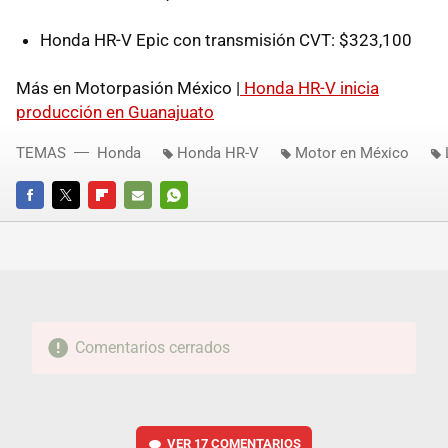
Honda HR-V Epic con transmisión CVT: $323,100
Más en Motorpasión México |
Honda HR-V inicia
producción en Guanajuato
TEMAS
Honda
Honda HR-V
Motor en México
FACEBOOK
TWITTER
FLIPBOARD
E-
WHATSAPP
MAIL
Comentarios cerrados
VER
17 COMENTARIOS