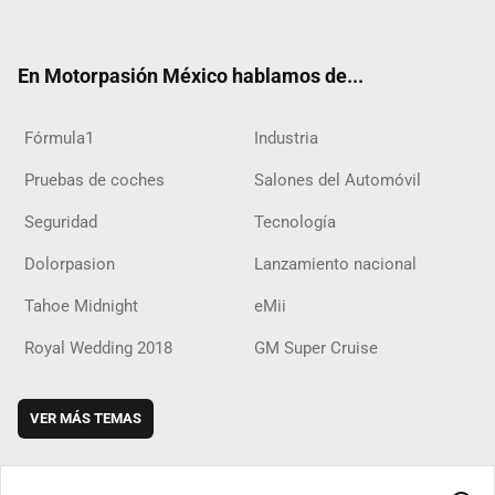
ter
ebo
ube
agra
boar
ok
ok
m
d
En Motorpasión México hablamos de...
Fórmula1
Industria
Pruebas de coches
Salones del Automóvil
Seguridad
Tecnología
Dolorpasion
Lanzamiento nacional
Tahoe Midnight
eMii
Royal Wedding 2018
GM Super Cruise
VER MÁS TEMAS