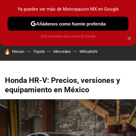
Ya puedes ver más de Motorpasion MX en Google
PRUEBAS
INDUSTRIA
HOY NO CIRCULA
LANZAMIEN
Añádenos como fuente preferida
Solo necesitas una cuenta de Google
×
HOY SE HABLA DE
Nissan
Toyota
Mercedes
Mitsubishi
Honda HR-V: Precios, versiones y
equipamiento en México