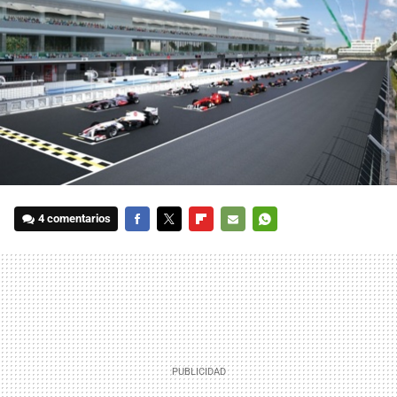
4 comentarios
FACEBOOK
TWITTER
FLIPBOARD
E-
WHATSAPP
MAIL