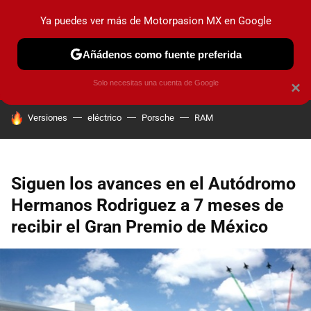
Ya puedes ver más de Motorpasion MX en Google
PRUEBAS
INDUSTRIA
HOY NO CIRCULA
LANZAMIEN
Añádenos como fuente preferida
Solo necesitas una cuenta de Google
×
HOY SE HABLA DE
Versiones
eléctrico
Porsche
RAM
Siguen los avances en el Autódromo
Hermanos Rodriguez a 7 meses de
recibir el Gran Premio de México