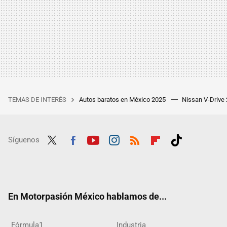
TEMAS DE INTERÉS
Autos baratos en México 2025
Nissan V-Drive
Síguenos
Twit
Fac
Yout
Inst
RSS
Flip
Tikt
ter
ebo
ube
agra
boar
ok
ok
m
d
En Motorpasión México hablamos de...
Fórmula1
Industria