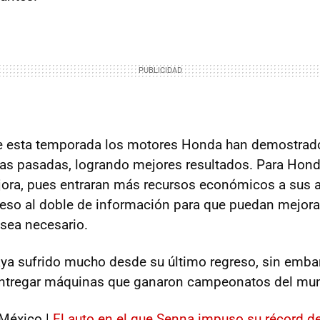
 esta temporada los motores Honda han demostrad
las pasadas, logrando mejores resultados. Para Hon
jora, pues entraran más recursos económicos a sus 
eso al doble de información para que puedan mejora
sea necesario.
ya sufrido mucho desde su último regreso, sin emb
entregar máquinas que ganaron campeonatos del mu
México |
El auto en el que Senna impuso su récord de 