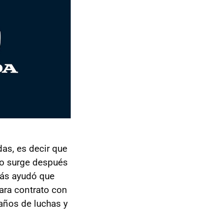
das, es decir que
to surge después
más ayudó que
mara contrato con
años de luchas y