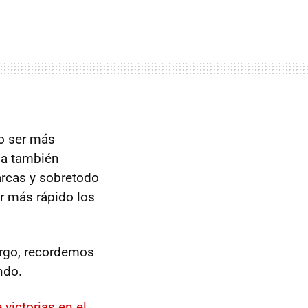
o ser más
da también
arcas y sobretodo
r más rápido los
argo, recordemos
ndo.
victorias en el