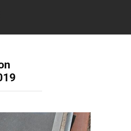
con
019