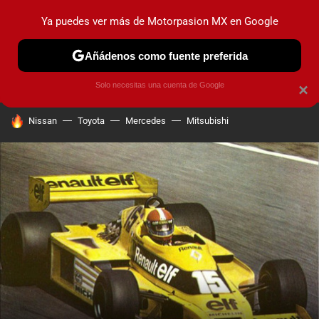
Ya puedes ver más de Motorpasion MX en Google
PRUEBAS
INDUSTRIA
HOY NO CIRCULA
LANZAMIEN
Añádenos como fuente preferida
Solo necesitas una cuenta de Google
×
HOY SE HABLA DE
Nissan
Toyota
Mercedes
Mitsubishi