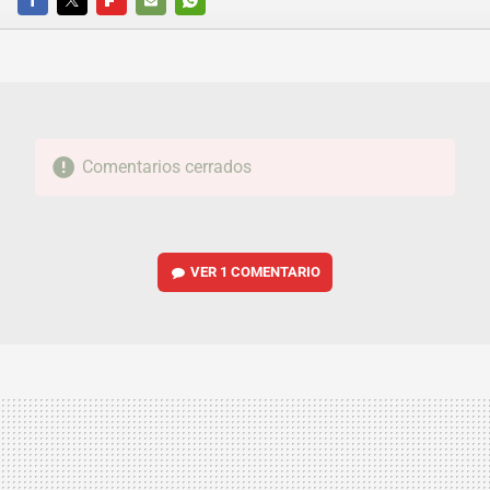
FACEBOOK
TWITTER
FLIPBOARD
E-
WHATSAPP
MAIL
Comentarios cerrados
VER
1 COMENTARIO