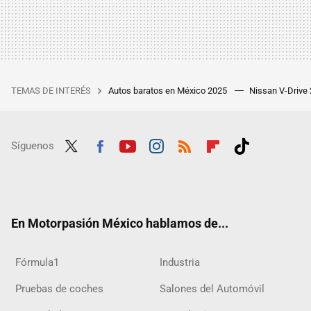
TEMAS DE INTERÉS
Autos baratos en México 2025
Nissan V-Drive
Síguenos
Twit
Fac
Yout
Inst
RSS
Flip
Tikt
ter
ebo
ube
agra
boar
ok
ok
m
d
En Motorpasión México hablamos de...
Fórmula1
Industria
Pruebas de coches
Salones del Automóvil