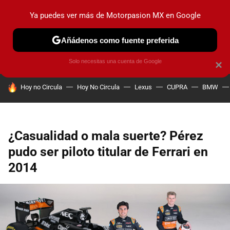
Ya puedes ver más de Motorpasion MX en Google
PRUEBAS
INDUSTRIA
HOY NO CIRCULA
LANZAMIEN
Añádenos como fuente preferida
Solo necesitas una cuenta de Google
×
HOY SE HABLA DE
Hoy no Circula
Hoy No Circula
Lexus
CUPRA
BMW
¿Casualidad o mala suerte? Pérez
pudo ser piloto titular de Ferrari en
2014