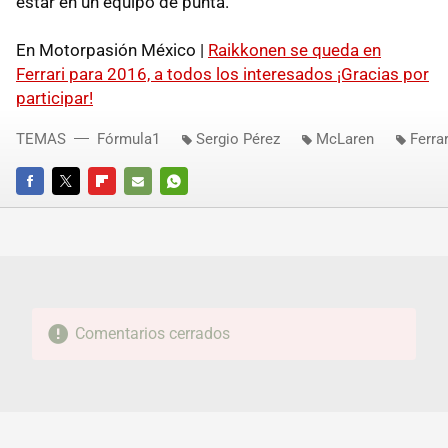
estar en un equipo de punta.
En Motorpasión México |
Raikkonen se queda en
Ferrari para 2016, a todos los interesados ¡Gracias por
participar!
TEMAS
Fórmula1
Sergio Pérez
McLaren
Ferrar
FACEBOOK
TWITTER
FLIPBOARD
E-
WHATSAPP
MAIL
Comentarios cerrados