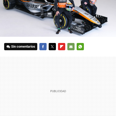
Sin comentarios
FACEBOOK
TWITTER
FLIPBOARD
E-
WHATSAPP
MAIL