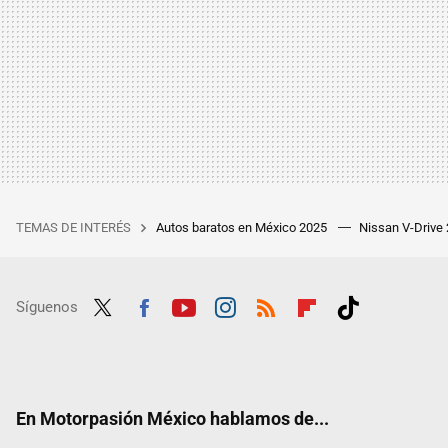
TEMAS DE INTERÉS
Autos baratos en México 2025
Nissan V-Drive
Síguenos
Twit
Fac
Yout
Inst
RSS
Flip
Tikt
ter
ebo
ube
agra
boar
ok
ok
m
d
En Motorpasión México hablamos de...