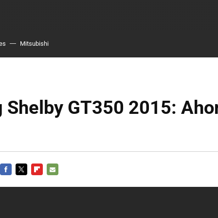
es
Mitsubishi
 Shelby GT350 2015: Ahor
FACEBOOK
TWITTER
FLIPBOARD
E-
MAIL