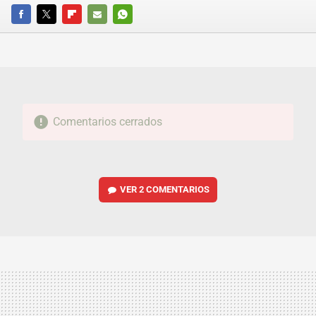
FACEBOOK
TWITTER
FLIPBOARD
E-
WHATSAPP
MAIL
Comentarios cerrados
VER
2 COMENTARIOS