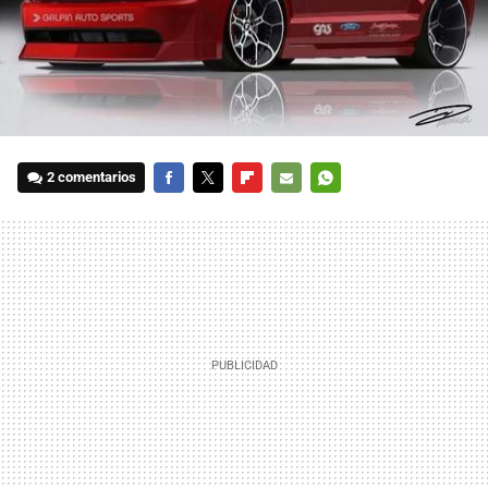
2 comentarios
FACEBOOK
TWITTER
FLIPBOARD
E-
WHATSAPP
MAIL