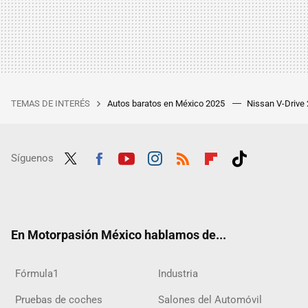
TEMAS DE INTERÉS
Autos baratos en México 2025
Nissan V-Drive
Síguenos
Twit
Fac
Yout
Inst
RSS
Flip
Tikt
ter
ebo
ube
agra
boar
ok
ok
m
d
En Motorpasión México hablamos de...
Fórmula1
Industria
Pruebas de coches
Salones del Automóvil