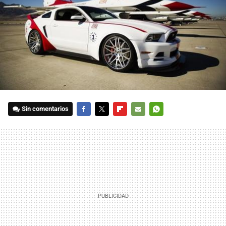
Sin comentarios
FACEBOOK
TWITTER
FLIPBOARD
E-
WHATSAPP
MAIL