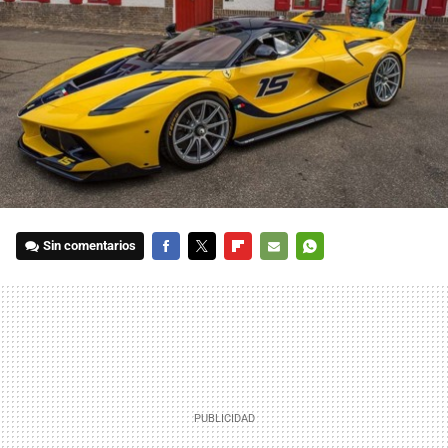
Sin comentarios
FACEBOOK
TWITTER
FLIPBOARD
E-
WHATSAPP
MAIL