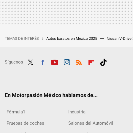
TEMAS DE INTERÉS
Autos baratos en México 2025
Nissan V-Drive
Síguenos
Twit
Fac
Yout
Inst
RSS
Flip
Tikt
ter
ebo
ube
agra
boar
ok
ok
m
d
En Motorpasión México hablamos de...
Fórmula1
Industria
Pruebas de coches
Salones del Automóvil