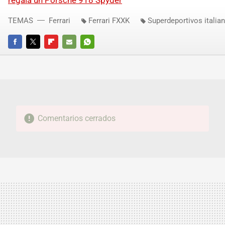
regala un Porsche 918 Spyder
TEMAS
Ferrari
Ferrari FXXK
Superdeportivos italia
FACEBOOK
TWITTER
FLIPBOARD
E-
WHATSAPP
MAIL
Comentarios cerrados