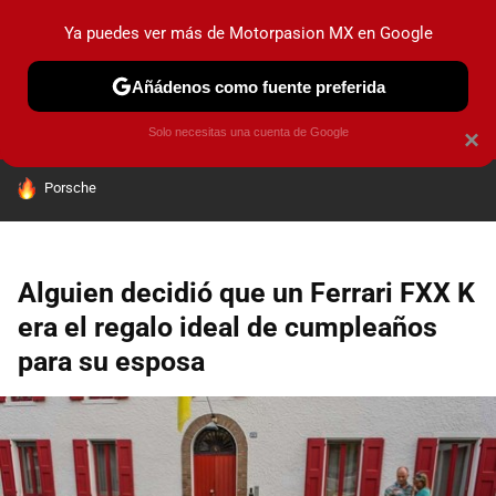
Ya puedes ver más de Motorpasion MX en Google
PRUEBAS
INDUSTRIA
HOY NO CIRCULA
LANZAMIEN
Añádenos como fuente preferida
Solo necesitas una cuenta de Google
×
HOY SE HABLA DE
Porsche
Alguien decidió que un Ferrari FXX K
era el regalo ideal de cumpleaños
para su esposa