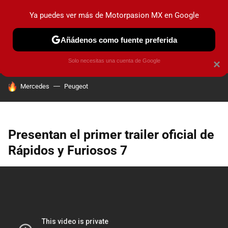
Ya puedes ver más de Motorpasion MX en Google
PRUEBAS
INDUSTRIA
HOY NO CIRCULA
LANZAMIEN
Añádenos como fuente preferida
Solo necesitas una cuenta de Google
×
HOY SE HABLA DE
Mercedes
Peugeot
Presentan el primer trailer oficial de
Rápidos y Furiosos 7