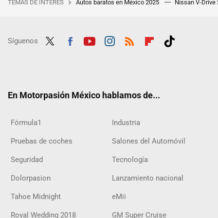
TEMAS DE INTERÉS
Autos baratos en México 2025
Nissan V-Drive
Síguenos
Twit
Fac
Yout
Inst
RSS
Flip
Tikt
ter
ebo
ube
agra
boar
ok
ok
m
d
En Motorpasión México hablamos de...
Fórmula1
Industria
Pruebas de coches
Salones del Automóvil
Seguridad
Tecnología
Dolorpasion
Lanzamiento nacional
Tahoe Midnight
eMii
Royal Wedding 2018
GM Super Cruise