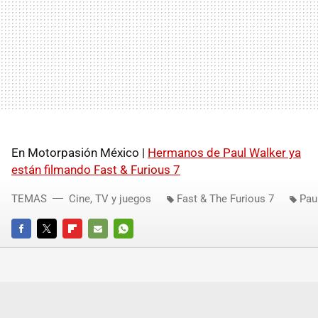
En Motorpasión México |
Hermanos de Paul Walker ya
están filmando Fast & Furious 7
TEMAS
Cine, TV y juegos
Fast & The Furious 7
Pau
FACEBOOK
TWITTER
FLIPBOARD
E-
WHATSAPP
MAIL