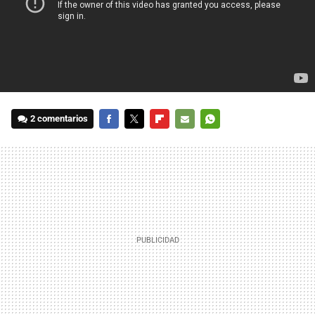
2 comentarios
FACEBOOK
TWITTER
FLIPBOARD
E-
WHATSAPP
MAIL