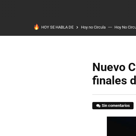
HOY SE HABLA DE
Hoy no Circula
Hoy No Circ
Nuevo Ca
finales 
Sin comentarios