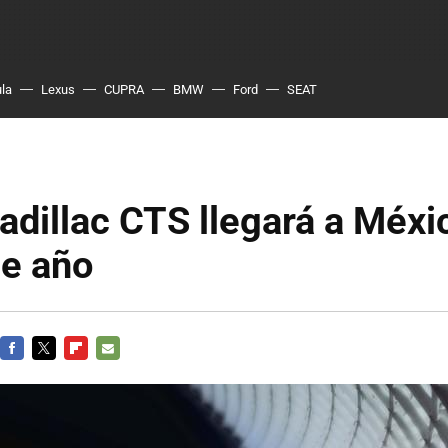
ula
Lexus
CUPRA
BMW
Ford
SEAT
dillac CTS llegará a Méxi
de año
FACEBOOK
TWITTER
FLIPBOARD
E-
MAIL