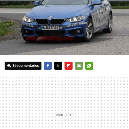
Sin comentarios
FACEBOOK
TWITTER
FLIPBOARD
E-
WHATSAPP
MAIL