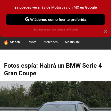
Ya puedes ver más de Motorpasion MX en Google
PRUEBAS
INDUSTRIA
HOY NO CIRCULA
LANZAMIEN
Añádenos como fuente preferida
Solo necesitas una cuenta de Google
×
HOY SE HABLA DE
Nissan
Toyota
Mercedes
Mitsubishi
Fotos espía: Habrá un BMW Serie 4
Gran Coupe