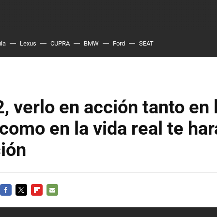
ula
Lexus
CUPRA
BMW
Ford
SEAT
verlo en acción tanto en 
como en la vida real te ha
ión
FACEBOOK
TWITTER
FLIPBOARD
E-
MAIL