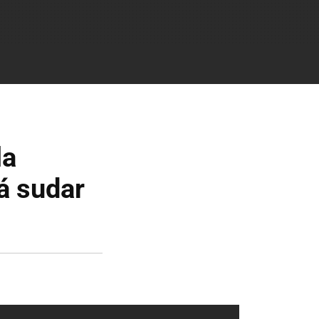
la
rá sudar