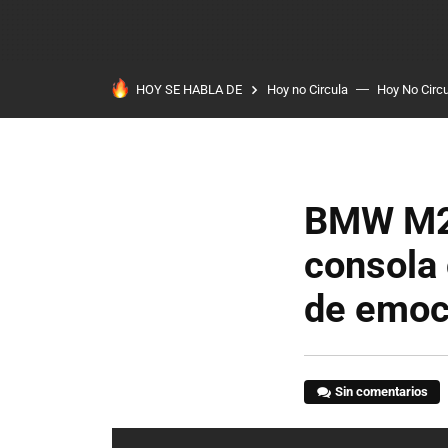
HOY SE HABLA DE
Hoy no Circula
Hoy No Circ
BMW M2, 
consola 
de emoc
Sin comentarios