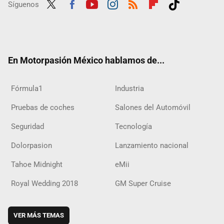
Síguenos
Twit
Fac
Yout
Inst
RSS
Flip
Tikt
ter
ebo
ube
agra
boar
ok
ok
m
d
En Motorpasión México hablamos de...
Fórmula1
Industria
Pruebas de coches
Salones del Automóvil
Seguridad
Tecnología
Dolorpasion
Lanzamiento nacional
Tahoe Midnight
eMii
Royal Wedding 2018
GM Super Cruise
VER MÁS TEMAS