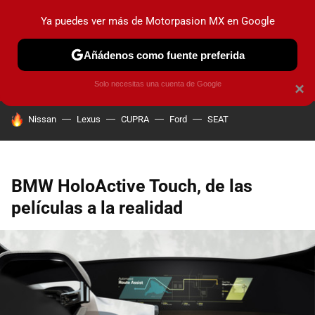
Ya puedes ver más de Motorpasion MX en Google
PRUEBAS
INDUSTRIA
HOY NO CIRCULA
LANZAMIEN
Añádenos como fuente preferida
Solo necesitas una cuenta de Google
×
HOY SE HABLA DE
Nissan
Lexus
CUPRA
Ford
SEAT
BMW HoloActive Touch, de las
películas a la realidad