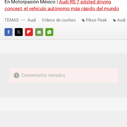
En Motorpasión México |
Audi RS 7 piloted driving
concept, el vehículo autónomo más rápido del mundo
TEMAS
Audi
Vídeos de coches
Pikes Peak
Audi 
FACEBOOK
TWITTER
FLIPBOARD
E-
WHATSAPP
MAIL
Comentarios cerrados