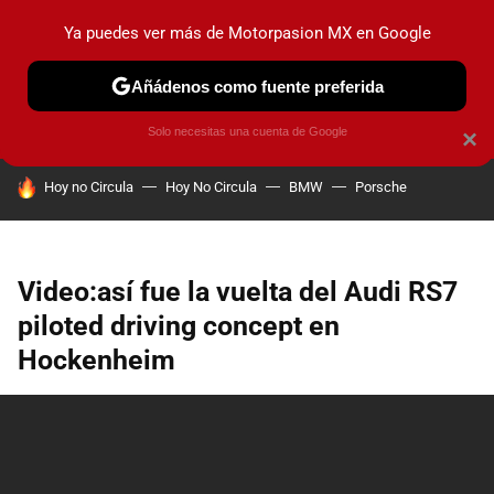
Ya puedes ver más de Motorpasion MX en Google
PRUEBAS
INDUSTRIA
HOY NO CIRCULA
LANZAMIEN
Añádenos como fuente preferida
Solo necesitas una cuenta de Google
×
HOY SE HABLA DE
Hoy no Circula
Hoy No Circula
BMW
Porsche
Video:así fue la vuelta del Audi RS7
piloted driving concept en
Hockenheim