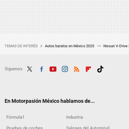
TEMAS DE INTERÉS
Autos baratos en México 2025
Nissan V-Drive
Síguenos
Twit
Fac
Yout
Inst
RSS
Flip
Tikt
ter
ebo
ube
agra
boar
ok
ok
m
d
En Motorpasión México hablamos de...
Fórmula1
Industria
Pruebas de coches
Salones del Automóvil