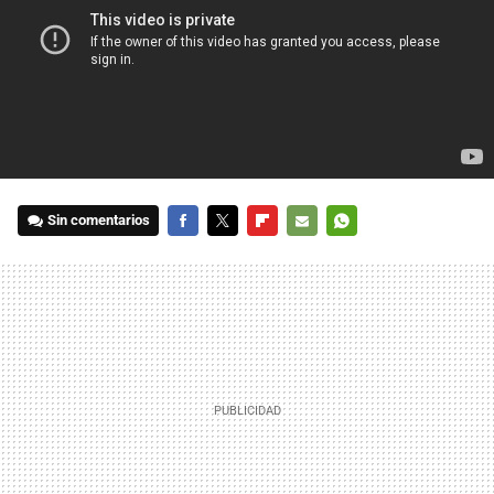
Sin comentarios
FACEBOOK
TWITTER
FLIPBOARD
E-
WHATSAPP
MAIL