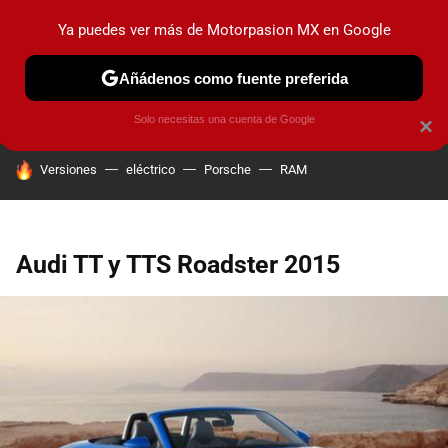
Ya puedes ver más de Motorpasion MX en Google
PRUEBAS
INDUSTRIA
HOY NO CIRCULA
LANZAMIEN
Añádenos como fuente preferida
Solo necesitas una cuenta de Google
×
HOY SE HABLA DE
Versiones
eléctrico
Porsche
RAM
Audi TT y TTS Roadster 2015