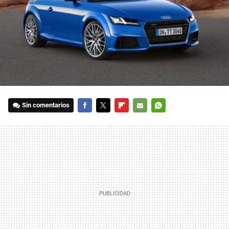
Sin comentarios
FACEBOOK
TWITTER
FLIPBOARD
E-
WHATSAPP
MAIL