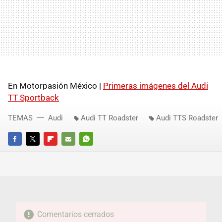
En Motorpasión México |
Primeras imágenes del Audi
TT Sportback
TEMAS
Audi
Audi TT Roadster
Audi TTS Roadster
FACEBOOK
TWITTER
FLIPBOARD
E-
WHATSAPP
MAIL
Comentarios cerrados