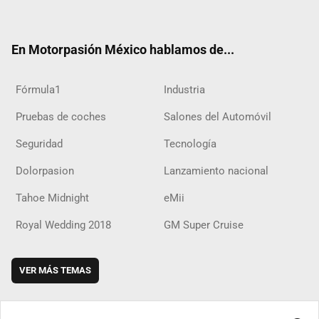
ter
ebo
ube
agra
boar
ok
ok
m
d
En Motorpasión México hablamos de...
Fórmula1
Industria
Pruebas de coches
Salones del Automóvil
Seguridad
Tecnología
Dolorpasion
Lanzamiento nacional
Tahoe Midnight
eMii
Royal Wedding 2018
GM Super Cruise
VER MÁS TEMAS