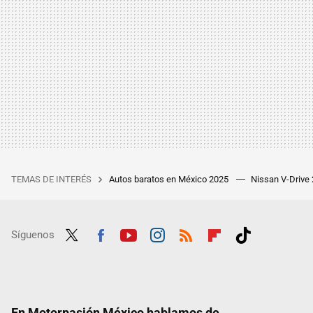
TEMAS DE INTERÉS
Autos baratos en México 2025
Nissan V-Drive
Síguenos
Twit
Fac
Yout
Inst
RSS
Flip
Tikt
ter
ebo
ube
agra
boar
ok
ok
m
d
En Motorpasión México hablamos de...