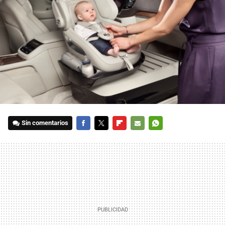
Sin comentarios
FACEBOOK
TWITTER
FLIPBOARD
E-
WHATSAPP
MAIL