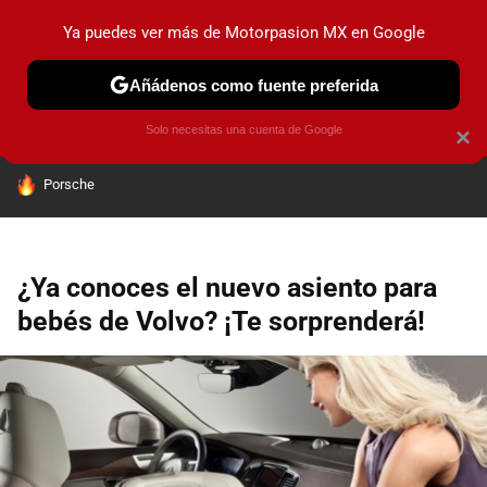
Ya puedes ver más de Motorpasion MX en Google
PRUEBAS
INDUSTRIA
HOY NO CIRCULA
LANZAMIEN
Añádenos como fuente preferida
Solo necesitas una cuenta de Google
×
HOY SE HABLA DE
Porsche
¿Ya conoces el nuevo asiento para
bebés de Volvo? ¡Te sorprenderá!