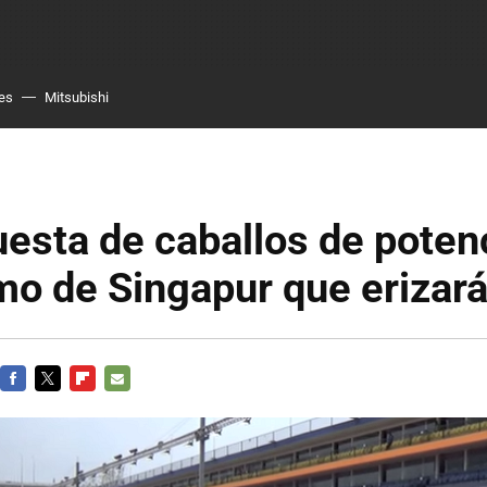
es
Mitsubishi
esta de caballos de potenc
o de Singapur que erizará 
FACEBOOK
TWITTER
FLIPBOARD
E-
MAIL