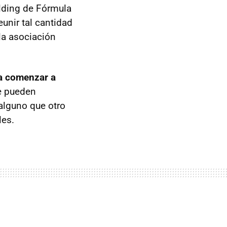
ilding de Fórmula
unir tal cantidad
 la asociación
ra comenzar a
se pueden
alguno que otro
les.