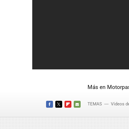
Más en Motorpas
TEMAS
Vídeos d
FACEBOOK
TWITTER
FLIPBOARD
E-
MAIL