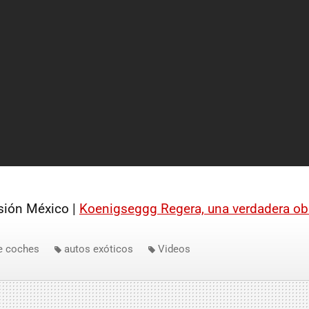
ión México |
Koenigseggg Regera, una verdadera obr
e coches
autos exóticos
Videos