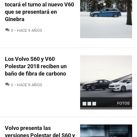
tocará el turno al nuevo V60
que se presentará en
Ginebra
COMENTARIOS
0
HACE 9 AÑOS
Los Volvo S60 y V60
Polestar 2018 reciben un
baño de fibra de carbono
COMENTARIOS
0
HACE 9 AÑOS
FOTOS
Volvo presenta las
versiones Polestar del S60 y