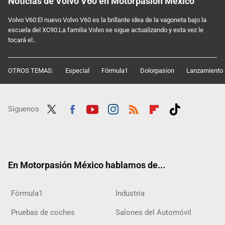
Noticias de Volvo V60 en Motorpasión México
Volvo V60:El nuevo Volvo V60 es la brillante idea de la vagoneta bajo la
escuela del XC90.La familia Volvo se sigue actualizando y esta vez le
tocará el..
OTROS TEMAS:
Especial
Fórmula1
Dolorpasion
Lanzamiento 
Síguenos
Twit
Fac
Yout
Inst
RSS
Flip
Tikt
ter
ebo
ube
agra
boar
ok
ok
m
d
En Motorpasión México hablamos de...
Fórmula1
Industria
Pruebas de coches
Salones del Automóvil