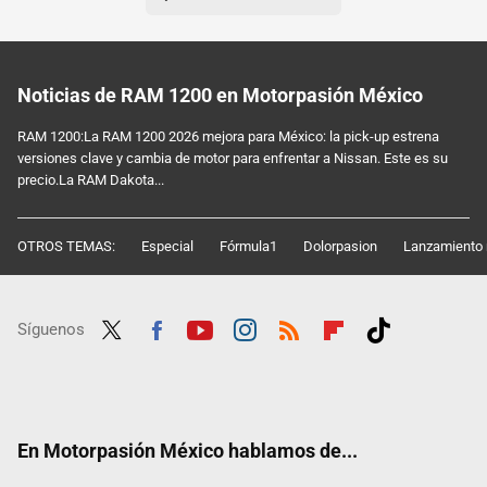
Noticias de RAM 1200 en Motorpasión México
RAM 1200:La RAM 1200 2026 mejora para México: la pick-up estrena
versiones clave y cambia de motor para enfrentar a Nissan. Este es su
precio.La RAM Dakota...
OTROS TEMAS:
Especial
Fórmula1
Dolorpasion
Lanzamiento 
Síguenos
Twit
Fac
Yout
Inst
RSS
Flip
Tikt
ter
ebo
ube
agra
boar
ok
ok
m
d
En Motorpasión México hablamos de...