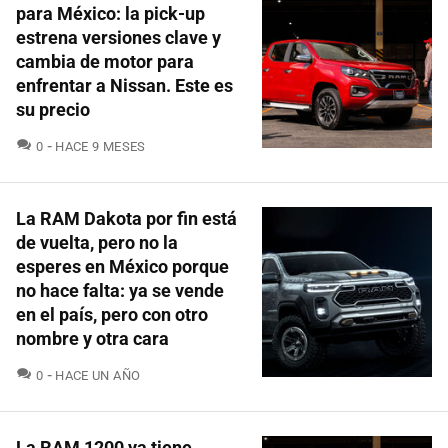
para México: la pick-up
estrena versiones clave y
cambia de motor para
enfrentar a Nissan. Este es
su precio
COMENTARIOS
0
HACE 9 MESES
La RAM Dakota por fin está
de vuelta, pero no la
esperes en México porque
no hace falta: ya se vende
en el país, pero con otro
nombre y otra cara
COMENTARIOS
0
HACE UN AÑO
La RAM 1200 ya tiene