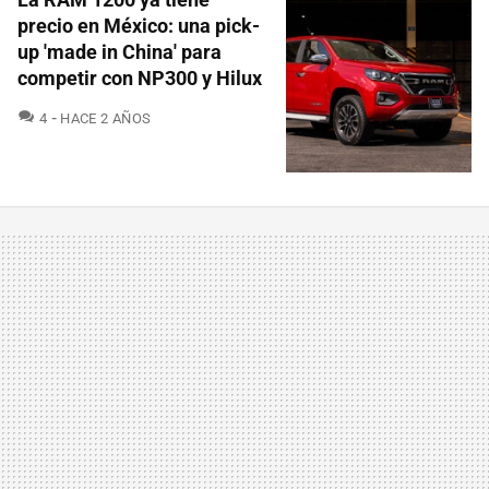
precio en México: una pick-
up 'made in China' para
competir con NP300 y Hilux
COMENTARIOS
4
HACE 2 AÑOS