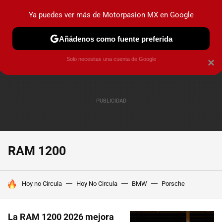
Ya puedes ver más de Motorpasion MX en Google
PRUEBAS
INDUSTRIA
HOY NO CIRCULA
LANZAMIEN
Añádenos como fuente preferida
Solo necesitas una cuenta de Google
×
RAM 1200
HOY SE HABLA DE
Hoy no Circula
Hoy No Circula
BMW
Porsche
La RAM 1200 2026 mejora