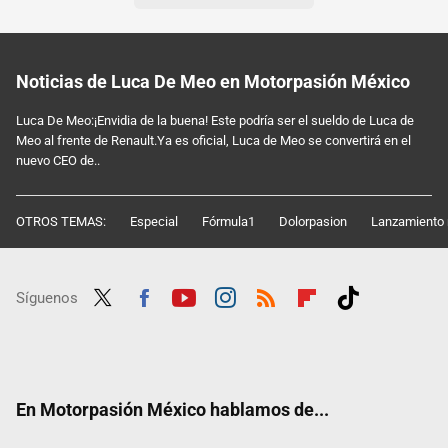
Noticias de Luca De Meo en Motorpasión México
Luca De Meo:¡Envidia de la buena! Este podría ser el sueldo de Luca de
Meo al frente de Renault.Ya es oficial, Luca de Meo se convertirá en el
nuevo CEO de..
OTROS TEMAS:
Especial
Fórmula1
Dolorpasion
Lanzamiento 
Síguenos
Twit
Fac
Yout
Inst
RSS
Flip
Tikt
ter
ebo
ube
agra
boar
ok
ok
m
d
En Motorpasión México hablamos de...