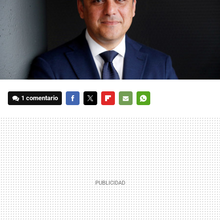
1 comentario
FACEBOOK
TWITTER
FLIPBOARD
E-
WHATSAPP
MAIL