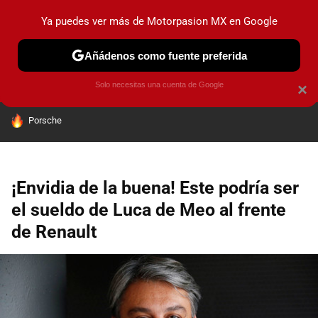
Ya puedes ver más de Motorpasion MX en Google
PRUEBAS
INDUSTRIA
HOY NO CIRCULA
LANZAMIEN
Añádenos como fuente preferida
Solo necesitas una cuenta de Google
×
HOY SE HABLA DE
Porsche
¡Envidia de la buena! Este podría ser
el sueldo de Luca de Meo al frente
de Renault