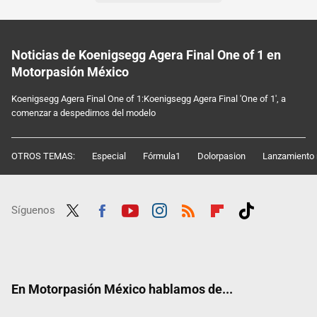
Noticias de Koenigsegg Agera Final One of 1 en
Motorpasión México
Koenigsegg Agera Final One of 1:Koenigsegg Agera Final 'One of 1', a
comenzar a despedirnos del modelo
OTROS TEMAS:
Especial
Fórmula1
Dolorpasion
Lanzamiento 
Síguenos
Twit
Fac
Yout
Inst
RSS
Flip
Tikt
ter
ebo
ube
agra
boar
ok
ok
m
d
En Motorpasión México hablamos de...