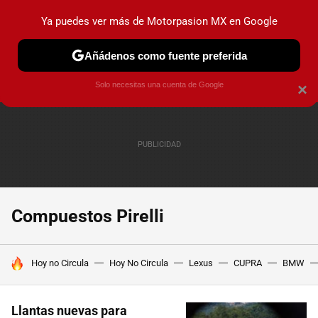
Ya puedes ver más de Motorpasion MX en Google
PRUEBAS
INDUSTRIA
HOY NO CIRCULA
LANZAMIEN
Añádenos como fuente preferida
Solo necesitas una cuenta de Google
×
Compuestos Pirelli
HOY SE HABLA DE
Hoy no Circula
Hoy No Circula
Lexus
CUPRA
BMW
Llantas nuevas para