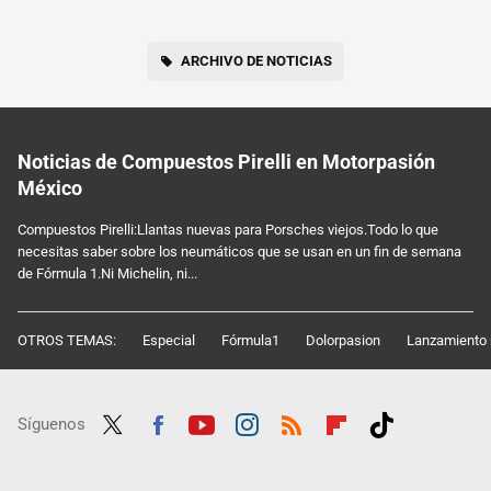
ARCHIVO DE NOTICIAS
Noticias de Compuestos Pirelli en Motorpasión
México
Compuestos Pirelli:Llantas nuevas para Porsches viejos.Todo lo que
necesitas saber sobre los neumáticos que se usan en un fin de semana
de Fórmula 1.Ni Michelin, ni...
OTROS TEMAS:
Especial
Fórmula1
Dolorpasion
Lanzamiento 
Síguenos
Twit
Fac
Yout
Inst
RSS
Flip
Tikt