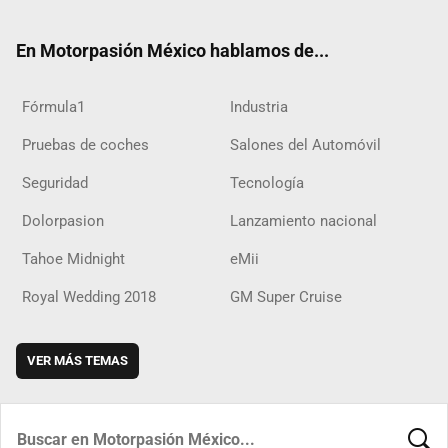
ter
ebo
ube
agra
boar
ok
ok
m
d
En Motorpasión México hablamos de...
Fórmula1
Industria
Pruebas de coches
Salones del Automóvil
Seguridad
Tecnología
Dolorpasion
Lanzamiento nacional
Tahoe Midnight
eMii
Royal Wedding 2018
GM Super Cruise
VER MÁS TEMAS