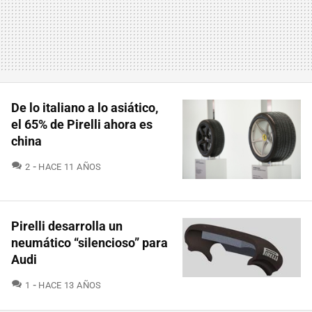
De lo italiano a lo asiático,
el 65% de Pirelli ahora es
china
COMENTARIOS
2
HACE 11 AÑOS
Pirelli desarrolla un
neumático “silencioso” para
Audi
COMENTARIOS
1
HACE 13 AÑOS