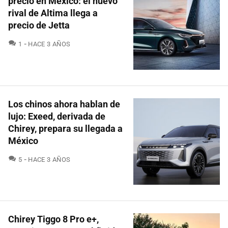
precio en México: el nuevo
rival de Altima llega a
precio de Jetta
COMENTARIOS
1
HACE 3 AÑOS
Los chinos ahora hablan de
lujo: Exeed, derivada de
Chirey, prepara su llegada a
México
COMENTARIOS
5
HACE 3 AÑOS
Chirey Tiggo 8 Pro e+,