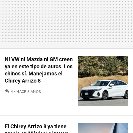
Ni VW ni Mazda ni GM creen
ya en este tipo de autos. Los
chinos sí. Manejamos el
Chirey Arrizo 8
COMENTARIOS
4
HACE 3 AÑOS
El Chirey Arrizo 8 ya tiene