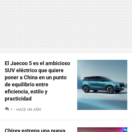
El Jaecoo 5 es el ambicioso
SUV eléctrico que quiere
poner a China en un punto
de equilibrio entre
eficiencia, estilo y
practicidad
COMENTARIOS
1
HACE UN AÑO
Chirey estrena una nueva