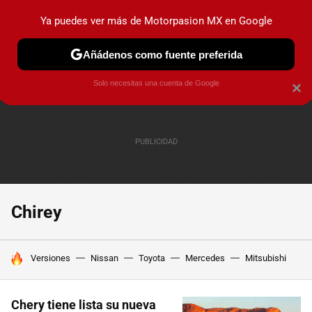
Ya puedes ver más de Motorpasion MX en Google
PRUEBAS
INDUSTRIA
HOY NO CIRCULA
LANZAMIEN
Añádenos como fuente preferida
Solo necesitas una cuenta de Google
×
Chirey
HOY SE HABLA DE
Versiones
Nissan
Toyota
Mercedes
Mitsubishi
Chery tiene lista su nueva