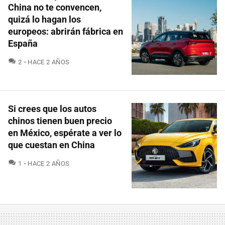
China no te convencen,
quizá lo hagan los
europeos: abrirán fábrica en
España
COMENTARIOS
2
HACE 2 AÑOS
Si crees que los autos
chinos tienen buen precio
en México, espérate a ver lo
que cuestan en China
COMENTARIOS
1
HACE 2 AÑOS