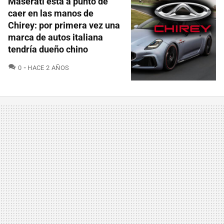
Maserati está a punto de
caer en las manos de
Chirey: por primera vez una
marca de autos italiana
tendría dueño chino
COMENTARIOS
0
HACE 2 AÑOS