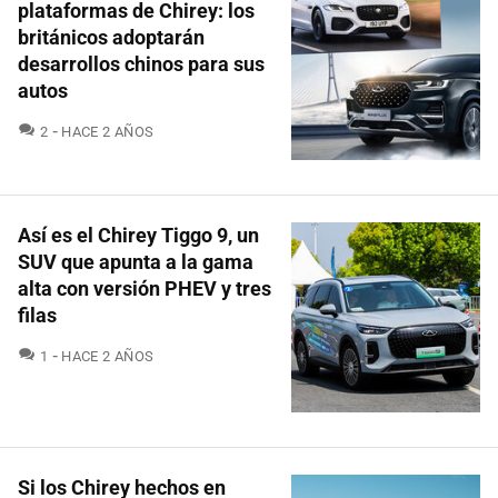
plataformas de Chirey: los
británicos adoptarán
desarrollos chinos para sus
autos
COMENTARIOS
2
HACE 2 AÑOS
Así es el Chirey Tiggo 9, un
SUV que apunta a la gama
alta con versión PHEV y tres
filas
COMENTARIOS
1
HACE 2 AÑOS
Si los Chirey hechos en