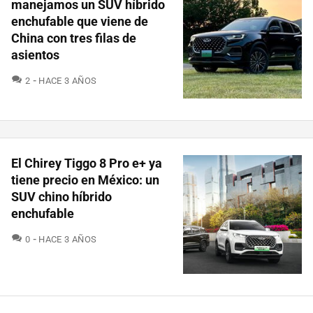
manejamos un SUV híbrido
enchufable que viene de
China con tres filas de
asientos
COMENTARIOS
2
HACE 3 AÑOS
El Chirey Tiggo 8 Pro e+ ya
tiene precio en México: un
SUV chino híbrido
enchufable
COMENTARIOS
0
HACE 3 AÑOS