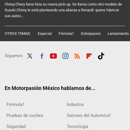
Chirey:Chery tiene lista su nueva pick-up. Se llama como otro modelo de
Suzuki.Chirey le está planteando una alianza a Renault: quiere fabricar
sus autos...
OTROS TEMAS:
Especial
Fórmula1
Dolorpasion
Lanzamiento 
Síguenos
Twit
Fac
Yout
Inst
RSS
Flip
Tikt
ter
ebo
ube
agra
boar
ok
ok
m
d
En Motorpasión México hablamos de...
Fórmula1
Industria
Pruebas de coches
Salones del Automóvil
Seguridad
Tecnología