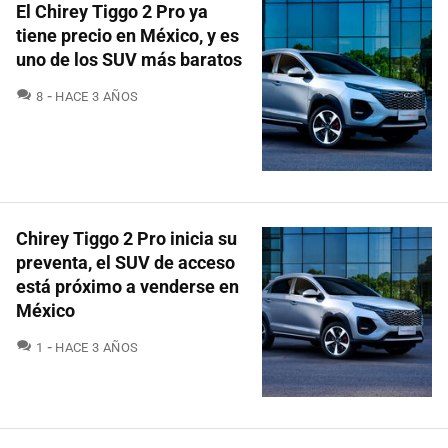
El Chirey Tiggo 2 Pro ya
tiene precio en México, y es
uno de los SUV más baratos
COMENTARIOS
8
HACE 3 AÑOS
Chirey Tiggo 2 Pro inicia su
preventa, el SUV de acceso
está próximo a venderse en
México
COMENTARIOS
1
HACE 3 AÑOS